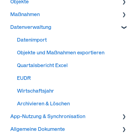
Objekte
Rollen & Nutzerrechte
Benachrichtigungen
WMS-Dienste einbinden
Maßnahmen
Kartenhintergründe
Ansicht
Datenverwaltung
Karten drucken
Objekte Teilen
Hieb
Ein neues Objekt erstellen
Holzernte
Datenimport
Bestand
Verkehrssicherung
Objekte und Maßnahmen exportieren
Flurstück
Arbeitsanweisung
Quartalsbericht Excel
Teilfläche
Pflanzung
EUDR
Jagdeinrichtung
Wirtschaftsjahr
Kalamität
Archivieren & Löschen
App-Nutzung & Synchronisation
Biotopbaum
Allgemeine Dokumente
Anhänger
Offline-Nutzung